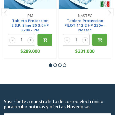
PM
NASTEC
Tablero Proteccion
Tablero Proteccion
E.S.P. Sline 20 3.0HP
PILOT 112 2 HP 220v -
220v - PM
Nastec
-
+
-
+
$289.000
$331.000
Suscríbete a nuestra lista de correo electrónico
para recibir noticias y ofertas Novedosas.