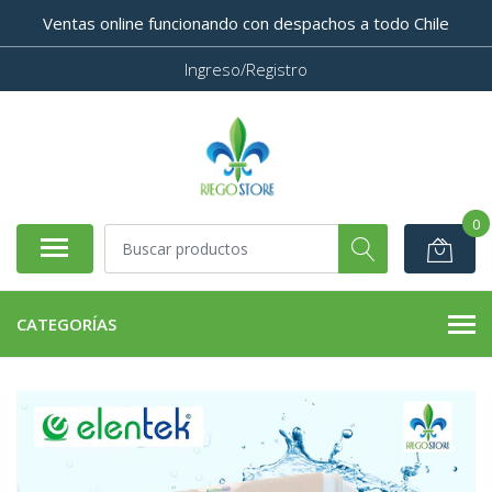
Ventas online funcionando con despachos a todo Chile
Ingreso/Registro
0
CATEGORÍAS