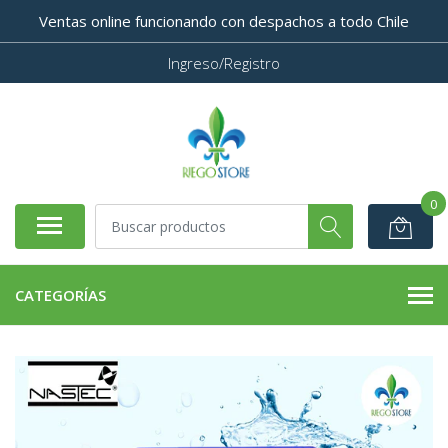
Ventas online funcionando con despachos a todo Chile
Ingreso/Registro
0
CATEGORÍAS