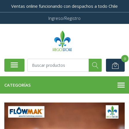
Ventas online funcionando con despachos a todo Chile
Ingreso/Registro
0
CATEGORÍAS