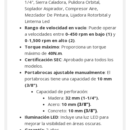
1/4", Sierra Caladora, Pulidora Orbital,
Soplador Aspirador, Compresor Aire,
Mezclador De Pintura, Lijadora Rotorbital y
Linterna Led
Rango de velocidad en vacío
: Puede operar
a velocidades entre
0-450 rpm en bajo (1)
y
0
-
1,500 rpm en alto (2)
.
Torque máximo
: Proporciona un torque
máximo de
40N.m
.
Certificación SEC
: Aprobado para todos los
modelos.
Portabrocas ajustable manualmente
: El
portabrocas tiene una capacidad de
10 mm
(3/8")
.
Capacidad de perforación:
Madera:
32 mm (1-1/4").
Acero:
10 mm
(3/8")
.
Concreto:
10 mm
(3/8")
.
Iluminación LED
: Incluye una luz LED para
mejorar la visibilidad en áreas oscuras.
Garantía
: 2 años