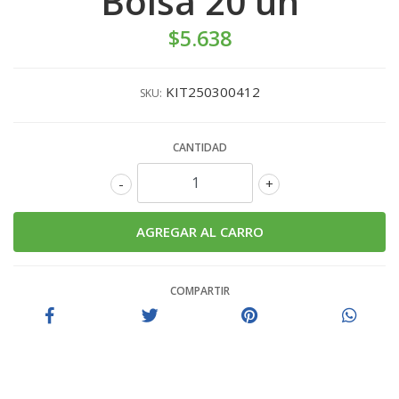
Bolsa 20 un
$5.638
KIT250300412
SKU:
CANTIDAD
-
+
COMPARTIR