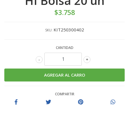
HI Bolsa 20 un
$3.758
KIT250300402
SKU:
CANTIDAD
-
+
COMPARTIR