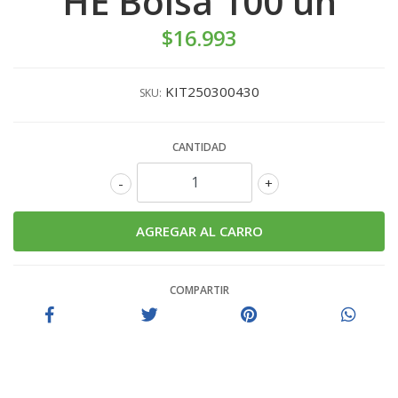
HE Bolsa 100 un
$16.993
KIT250300430
SKU:
CANTIDAD
-
+
COMPARTIR