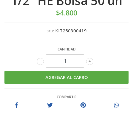
1/2" HE Bolsa 50 un
$4.800
KIT250300419
SKU:
CANTIDAD
-
+
COMPARTIR