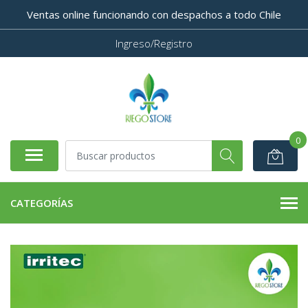
Ventas online funcionando con despachos a todo Chile
Ingreso/Registro
0
CATEGORÍAS