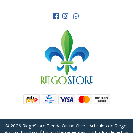
© 2026 RiegoStore Tienda Online Chile - Articulos de Riego,
Piscina, Bombas, fitting y Herramientas. Todos los derechos