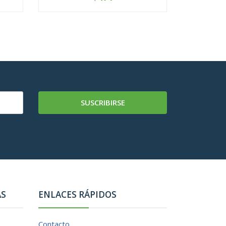
-
+
-
SUSCRIBIRSE
AS
ENLACES RÁPIDOS
Contacto