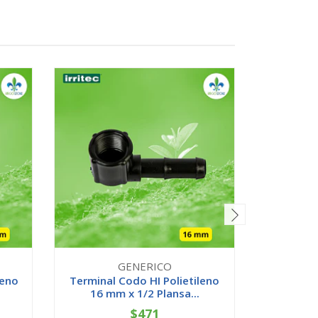
GENERICO
leno
Terminal Codo HI Polietileno
Buje C
16 mm x 1/2 Plansa...
25x20 
$471