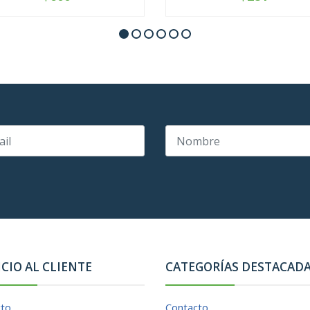
+
-
+
ICIO AL CLIENTE
CATEGORÍAS DESTACAD
cto
Contacto