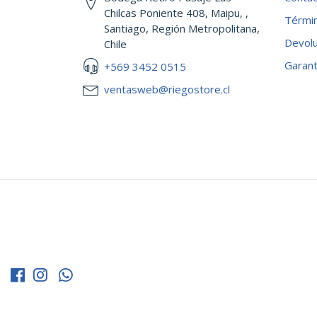
Chilcas Poniente 408, Maipu, ,
Términ
Santiago, Región Metropolitana,
Devol
Chile
Garant
+569 3452 0515
ventasweb@riegostore.cl