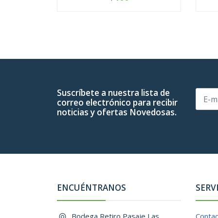
-
+
-
Suscríbete a nuestra lista de
correo electrónico para recibir
noticias y ofertas Novedosas.
ENCUÉNTRANOS
SERV
Bodega Retiro Pasaje Las
Conta