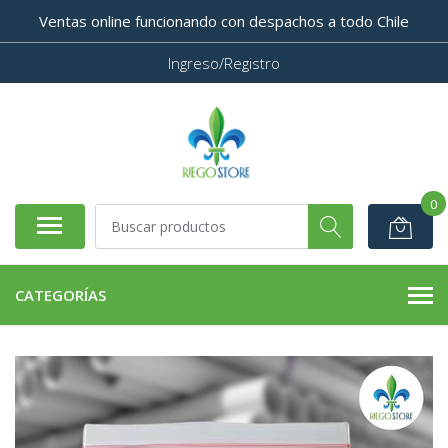
Ventas online funcionando con despachos a todo Chile
Ingreso/Registro
0
CATEGORÍAS