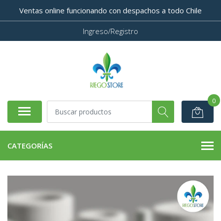
Ventas online funcionando con despachos a todo Chile
Ingreso/Registro
0
CATEGORÍAS