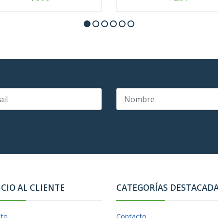
+
-
+
ICIO AL CLIENTE
CATEGORÍAS DESTACAD
cto
Contacto