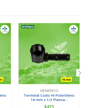
GENERICO
leno
Terminal Codo HI Polietileno
Buje C
16 mm x 1/2 Plansa...
25x20 
$471