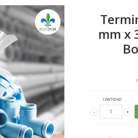
Termin
mm x 3
Bo
S
CANTIDAD
-
+