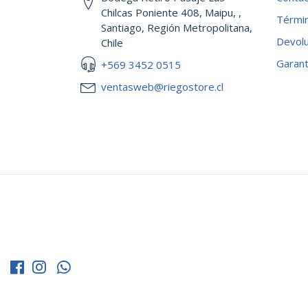
Chilcas Poniente 408, Maipu, ,
Términ
Santiago, Región Metropolitana,
Devol
Chile
Garant
+569 3452 0515
ventasweb@riegostore.cl