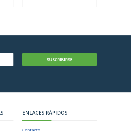
-
+
-
SUSCRIBIRSE
AS
ENLACES RÁPIDOS
Contacto