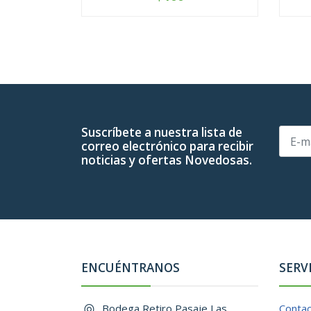
-
+
-
Suscríbete a nuestra lista de
correo electrónico para recibir
noticias y ofertas Novedosas.
ENCUÉNTRANOS
SERV
Bodega Retiro Pasaje Las
Conta