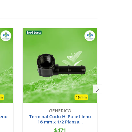
GENERICO
leno
Terminal Codo HI Polietileno
Buje C
16 mm x 1/2 Plansa...
25x20 
$471