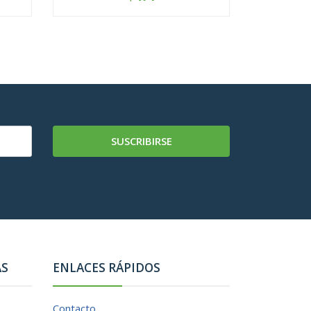
-
+
-
SUSCRIBIRSE
AS
ENLACES RÁPIDOS
Contacto