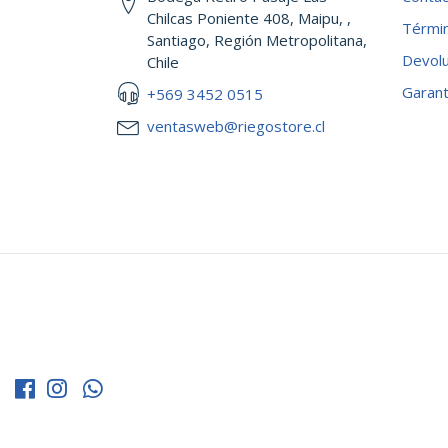
Chilcas Poniente 408, Maipu, ,
Términ
Santiago, Región Metropolitana,
Devol
Chile
Garant
+569 3452 0515
ventasweb@riegostore.cl