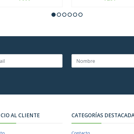
+
-
+
ICIO AL CLIENTE
CATEGORÍAS DESTACAD
cto
Contacto