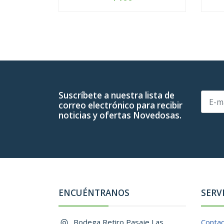
-
+
-
Suscríbete a nuestra lista de
correo electrónico para recibir
noticias y ofertas Novedosas.
ENCUÉNTRANOS
SERV
Bodega Retiro Pasaje Las
Conta