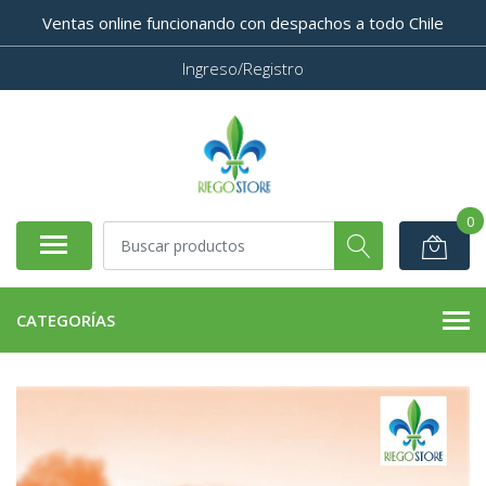
Ventas online funcionando con despachos a todo Chile
Ingreso/Registro
0
CATEGORÍAS