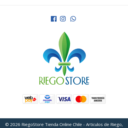
© 2026 RiegoStore Tienda Online Chile - Articulos de Riego,