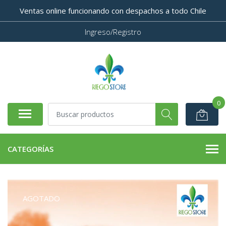
Ventas online funcionando con despachos a todo Chile
Ingreso/Registro
0
CATEGORÍAS
AGOTADO