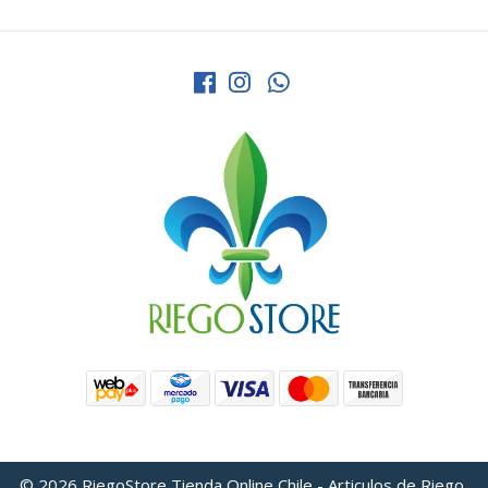
© 2026 RiegoStore Tienda Online Chile - Articulos de Riego,