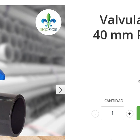
Valvul
40 mm P
S
CANTIDAD
-
+