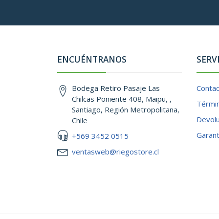
ENCUÉNTRANOS
SERV
Bodega Retiro Pasaje Las
Conta
Chilcas Poniente 408, Maipu, ,
Términ
Santiago, Región Metropolitana,
Devol
Chile
Garant
+569 3452 0515
ventasweb@riegostore.cl