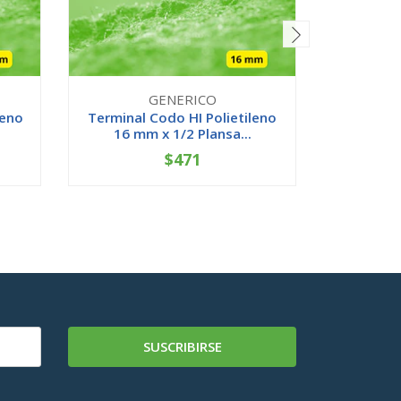
GENERICO
leno
Terminal Codo HI Polietileno
Buje C
16 mm x 1/2 Plansa...
25x20 
$471
-
+
-
SUSCRIBIRSE