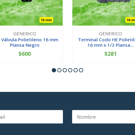
GENERICO
GENERICO
 Válvula Polietileno 16 mm
Terminal Codo HE Polieti
Plansa Negro
16 mm x 1/2 Plansa...
$600
$281
+
-
+