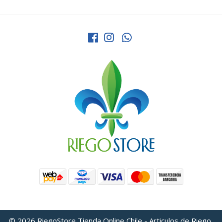
© 2026 RiegoStore Tienda Online Chile - Articulos de Riego,