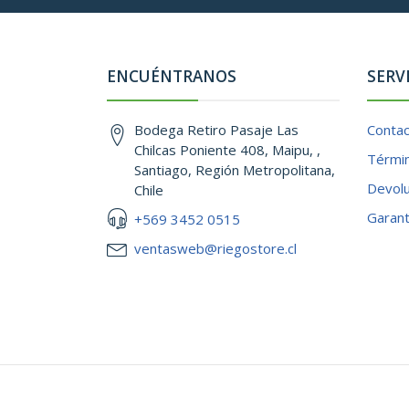
ENCUÉNTRANOS
SERV
Bodega Retiro Pasaje Las
Conta
Chilcas Poniente 408, Maipu, ,
Términ
Santiago, Región Metropolitana,
Devol
Chile
Garant
+569 3452 0515
ventasweb@riegostore.cl