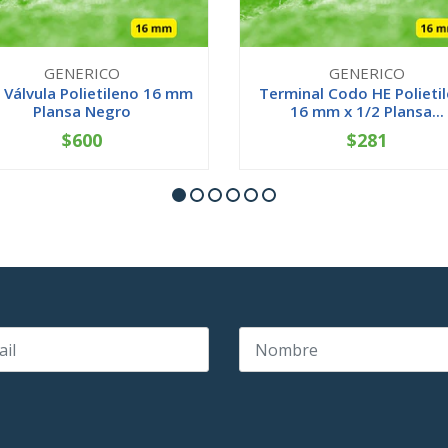
GENERICO
GENERICO
 Válvula Polietileno 16 mm
Terminal Codo HE Polieti
Plansa Negro
16 mm x 1/2 Plansa...
$600
$281
+
-
+