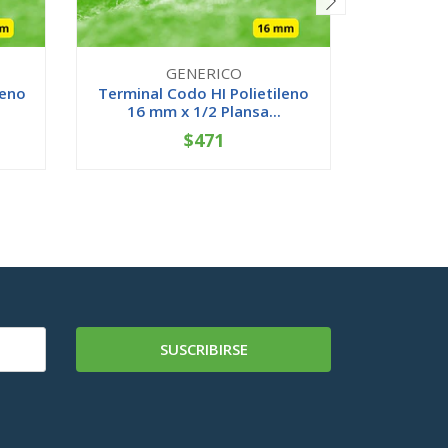
GENERICO
leno
Terminal Codo HI Polietileno
Buje C
16 mm x 1/2 Plansa...
25x20 
$471
-
+
-
SUSCRIBIRSE