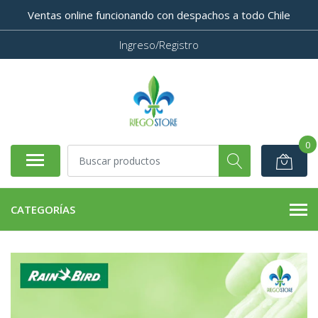
Ventas online funcionando con despachos a todo Chile
Ingreso/Registro
0
CATEGORÍAS