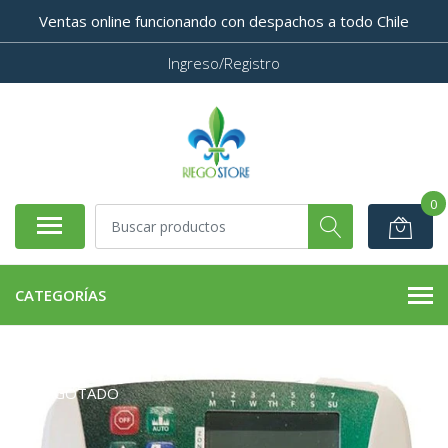
Ventas online funcionando con despachos a todo Chile
Ingreso/Registro
0
CATEGORÍAS
AGOTADO