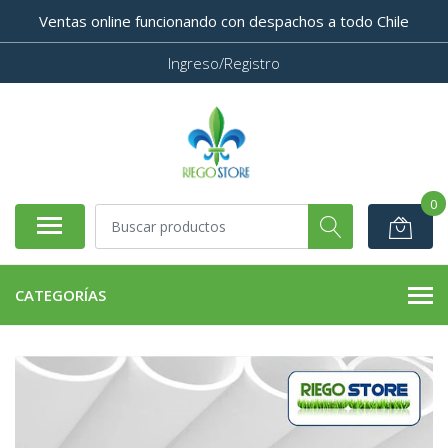
Ventas online funcionando con despachos a todo Chile
Ingreso/Registro
0
CATEGORÍAS