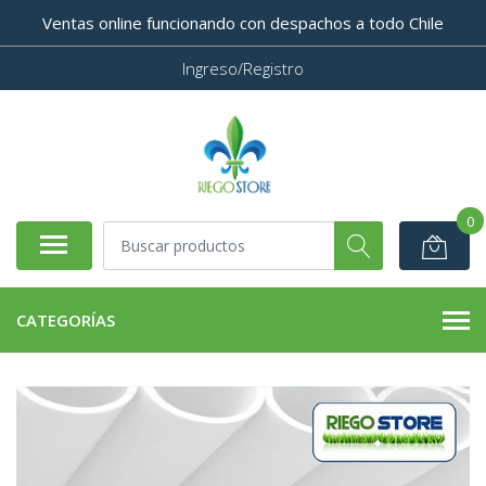
Ventas online funcionando con despachos a todo Chile
Ingreso/Registro
0
CATEGORÍAS