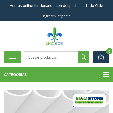
Ventas online funcionando con despachos a todo Chile
Ingreso/Registro
0
CATEGORÍAS